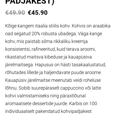
PADJAKEST)
€49.90
€45.90
Kõige kangem itaalia stiilis kohv. Kohvis on araabika
oad segatud 20% robusta ubadega. Väga kange
kohv, mis paistab silma rikkaliku kreemja
konsistentsi, rafineeritud, kuid terava aroomi,
rikastatud maitsva kibeduse ja kauapüsiva
järelmaitsega. Hapusus on hästi tasakaalustatud,
rõhutades lillede ja haljendavate puude aroome.
Kauapüsiv järelmaitse meenutab veidi roheluse
lõhnu. Sobib suurepäraselt cappuccino või latte
kohvi valmistamiseks ning pärastlõunal
aromaatsete dessertide
juurde. Karbis on 100
individuaalselt pakendatud kohvipadjakest
'