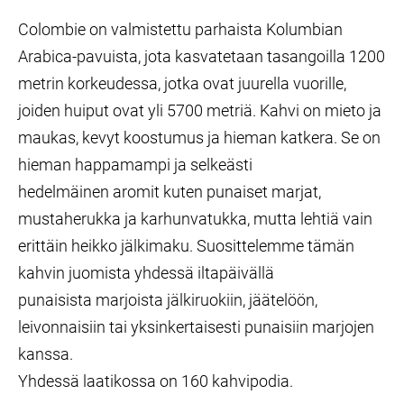
Colombie on valmistettu parhaista Kolumbian
Arabica-pavuista,
jota kasvatetaan tasangoilla 1200
metrin korkeudessa, jotka ovat juurella
vuorille,
joiden huiput ovat yli 5700 metriä. Kahvi on mieto ja
maukas, kevyt
koostumus ja hieman katkera. Se on
hieman happamampi ja selkeästi
hedelmäinen
aromit kuten punaiset marjat,
mustaherukka ja karhunvatukka, mutta lehtiä
vain
erittäin heikko jälkimaku. Suosittelemme tämän
kahvin juomista yhdessä iltapäivällä
punaisista marjoista jälkiruokiin, jäätelöön,
leivonnaisiin tai yksinkertaisesti punaisiin
marjojen
kanssa.
Yhdessä laatikossa on 160 kahvipodia.